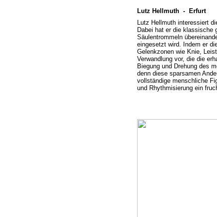
Lutz Hellmuth -
Erfurt
Lutz Hellmuth interessiert d
Dabei hat er die klassische 
Säulentrommeln übereinande
eingesetzt wird. Indem er d
Gelenkzonen wie Knie, Leist
Verwandlung vor, die die er
Biegung und Drehung des me
denn diese sparsamen Ande
vollständige menschliche F
und Rhythmisierung ein fr