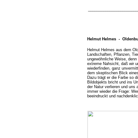
_______________________
Helmut Helmes -
Oldenbur
Helmut Helmes aus dem Olde
Landschaften, Pflanzen, Tier
ungewöhnliche Weise, denn er
extreme Nahsicht, daß wir uns
wiederfinden, ganz unvermitt
dem skeptischen Blick eines 
Dazu trägt er die Farbe so d
Bildobjekts bricht und ins U
der Natur verlieren und uns a
immer wieder die Frage: Wer 
beeindruckt und nachdenklich