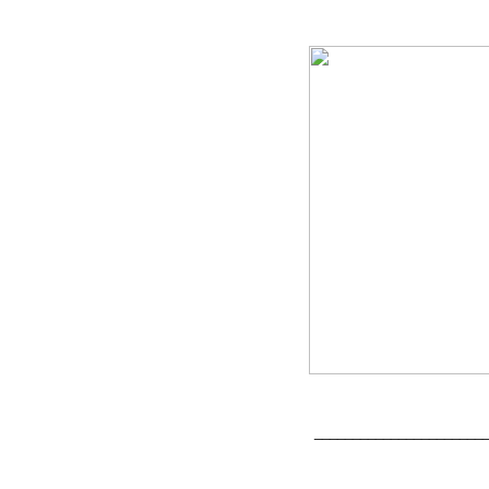
______________________