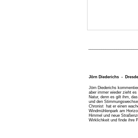
_______________________
Jörn Diederichs -
Dresd
Jörn Diederichs kommentier
aber immer wieder zieht es 
Natur, denn es gilt ihm, d
und den Stimmungswechsel
Chronist hat er einen wachen
Windmühlenpark am Horizon
Himmel und neue Straßenzüg
Wirklichkeit und finde ihre 