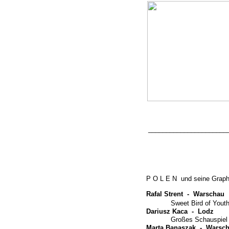
______________________
P O L E N und seine Graphik
Rafal Strent -
Warschau
Sweet Bird of Yout
Dariusz Kaca -
Lodz
Großes Schauspiel 
Marta Banaszak -
Warsch