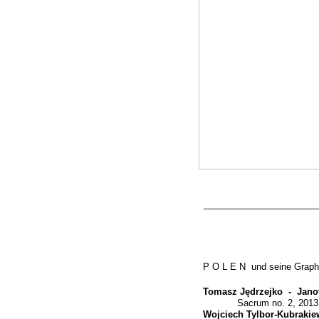
_______________________
P O L E N und seine Graphik
Tomasz Jędrzejko -
Jano
Sacrum no. 2, 2013
Wojciech Tylbor-
Kubrakiew